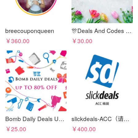
breecouponqueen
🎊Deals And Codes Junkies🎊
￥360.00
￥30.00
Bomb Daily Deals UK - Discount Codes & Coupons
slickdeals-ACC（请在标题写上佣金比例）
￥25.00
￥400.00